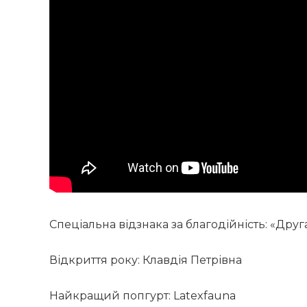
Спеціальна відзнака за благодійність: «Друга
Відкриття року: Клавдія Петрівна
Найкращий попгурт: Latexfauna