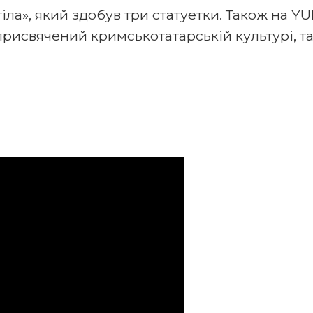
іла», який здобув три статуетки. Також на Y
рисвячений кримськотатарській культурі, т