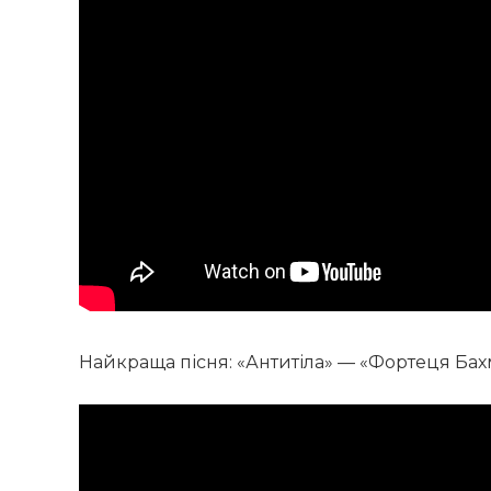
Найкраща пісня: «Антитіла» — «Фортеця Бах