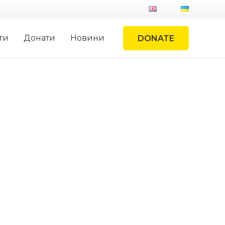
ти
Донати
Новини
DONATE