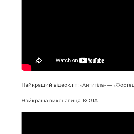
Найкращий відеокліп: «Антитіла» — «Форте
Найкраща виконавиця: КОЛА