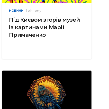
НОВИНИ
1 рік тому
Під Києвом згорів музей
із картинами Марії
Примаченко