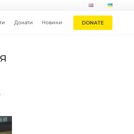
ти
Донати
Новини
DONATE
я
.