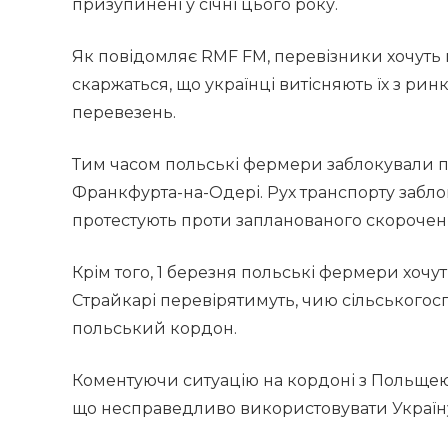
призупинені у січні цього року.
Як повідомляє RMF FM, перевізники хочуть
скаржаться, що українці витісняють їх з ри
перевезень.
Тим часом польські фермери заблокували п
Франкфурта-на-Одері. Рух транспорту забло
протестують проти запланованого скорочен
Крім того, 1 березня польські фермери хочу
Страйкарі перевірятимуть, чию сільського
польський кордон.
Коментуючи ситуацію на кордоні з Польще
що несправедливо використовувати Україну я