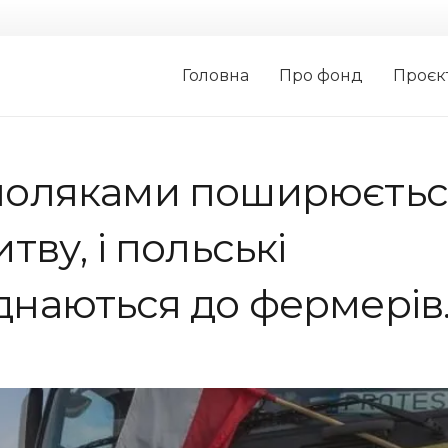
Головна
Про фонд
Проєк
 поляками поширюєтьс
тву, і польські
днаються до фермерів