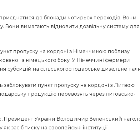
 приєднатися до блокади чотирьох переходів. Вони
нку. Вони вимагають відновити дозвільну систему для
ункт пропуску на кордоні з Німеччиною поблизу
ковано і з німецького боку. У Німеччині фермери
ня субсидій на сільськогосподарське дизельне пал
ть заблокувати пункт пропуску на кордоні з Литвою.
сподарську продукцію перевозять через литовсько-
ю, Президент України Володимир Зеленський нагол
к засіб тиску на європейські інституції.