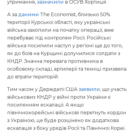
утримання,
зазначили
в ОСУВ Хортиця.
А за
даними
The Economist, близько 50%
території Курської області, яку українські
війська захопили на початку операції, вже
перебуває під контролем Росії. Російські
війська посилили наступ у регіоні ще до того,
як до боїв на Курщині долучилися солдати з
КНДР. Значна перевага противника в
особовому складі, артилерії та техніці призвела
до втрати територій.
Тим часом у Держдепі США
заявили
, що участь
військових КНДР у війні проти України є
посиленням ескалації. А якщо
північнокорейські військові перетнуть кордон
з Україною, це буде розцінено як додаткова
ескалація з боку урядів Росії та Північної Кореї.